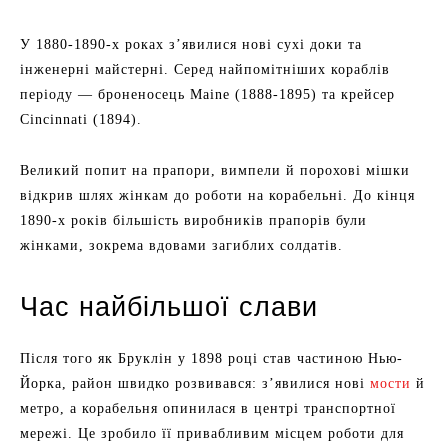
У 1880-1890-х роках з’явилися нові сухі доки та
інженерні майстерні. Серед найпомітніших кораблів
періоду — броненосець Maine (1888-1895) та крейсер
Cincinnati (1894).
Великий попит на прапори, вимпели й порохові мішки
відкрив шлях жінкам до роботи на корабельні. До кінця
1890-х років більшість виробників прапорів були
жінками, зокрема вдовами загиблих солдатів.
Час найбільшої слави
Після того як Бруклін у 1898 році став частиною Нью-
Йорка, район швидко розвивався: з’явилися нові
мости
й
метро, а корабельня опинилася в центрі транспортної
мережі. Це зробило її привабливим місцем роботи для