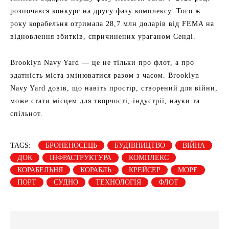
розпочався конкурс на другу фазу комплексу. Того ж
року корабельня отримала 28,7 млн доларів від FEMA на
відновлення збитків, спричинених ураганом Сенді.
Brooklyn Navy Yard — це не тільки про флот, а про
здатність міста змінюватися разом з часом. Brooklyn
Navy Yard довів, що навіть простір, створений для війни,
може стати місцем для творчості, індустрії, науки та
спільнот.
TAGS:
БРОНЕНОСЕЦЬ
БУДІВНИЦТВО
ВІЙНА
ДОК
ІНФРАСТРУКТУРА
КОМПЛЕКС
КОРАБЕЛЬНЯ
КОРАБЛЬ
КРЕЙСЕР
МОРЕ
ПОРТ
СУДНО
ТЕХНОЛОГІЯ
ФЛОТ