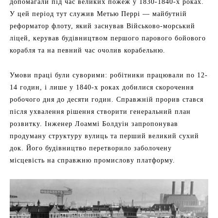
допомагали під час великих пожеж у 1830-1840-х роках.
У цей період тут служив Метью Перрі — майбутній
реформатор флоту, який заснував Військово-морський
ліцей, керував будівництвом першого парового бойового
корабля та на певний час очолив корабельню.
Умови праці були суворими: робітники працювали по 12-
14 годин, і лише у 1840-х роках добилися скорочення
робочого дня до десяти годин. Справжній прорив стався
після ухвалення рішення створити генеральний план
розвитку. Інженер Лоаммі Болдуін запропонував
продуману структуру вулиць та перший великий сухий
док. Його будівництво перетворило заболочену
місцевість на справжню промислову платформу.