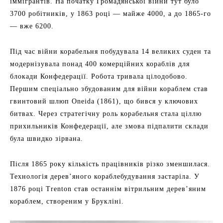
іммігрантів. На початку Громадянської війни тут було
3700 робітників, у 1863 році — майже 4000, а до 1865-го
— вже 6200.
Під час війни корабельня побудувала 14 великих суден та
модернізувала понад 400 комерційних кораблів для
блокади Конфедерації. Робота тривала цілодобово.
Першим спеціально збудованим для війни кораблем став
гвинтовий шлюп Oneida (1861), що бився у ключових
битвах. Через стратегічну роль корабельня стала ціллю
прихильників Конфедерації, але змова підпалити склади
була швидко зірвана.
Після 1865 року кількість працівників різко зменшилася.
Технологія дерев’яного кораблебудування застаріла. У
1876 році Trenton став останнім вітрильним дерев’яним
кораблем, створеним у Брукліні.