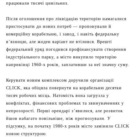
працювали тисячі цивільних.
Після оголошення про ліквідацію територію намагалися
пристосувати до нових потреб — пропонували й
комерційну корабельню, і завод, і навіть федеральну
в’язницю, але жоден варіант не втілився. Врешті
федеральний уряд погодився профінансувати створення
індустріального парку, а місто викупило територію
наприкінці 1960-х років, заплативши за неї значну суму.
Керувати новим комплексом доручили організації
CLICK, яка обіцяла повернути на корабельню десятки
тисяч робочих місць. Натомість вона загрузла у
конфліктах, фінансових проблемах та звинуваченнях у
непрозорості. Перші орендарі з’явилися, але розвиток
йшов набагато повільніше, ніж прогнозували. У
підсумку, на початку 1980-х років місто замінило CLICK
новою структурою.