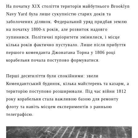
На початку XIX століття територія майбутнього Brooklyn
Navy Yard була лише сукупністю старих доків та
заболочених ділянок. Федеральний уряд придбав землю
на початку 1800-х років, але розвиток надовго
зупинився. Політичні пріоритети змінилися, і місце
кілька років фактично пустувало. Лише після прибуття
першого коменданта Джонатана Торна у 1806 році
корабельня почала поступово формуватися.
Перші десятиліття були спокійними: звели
Комендантський будинок, кілька майстерень та казарм, а
територію поступово розширювали. Під час війни 1812
року корабельня стала важливою базою для ремонту
флоту та навіть місцем експериментів з ранньою
телеграфією.