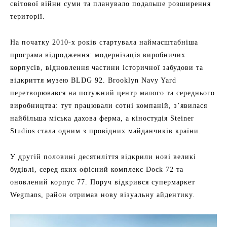
світової війни суми та планувало подальше розширення
території.
На початку 2010-х років стартувала наймасштабніша
програма відродження: модернізація виробничих
корпусів, відновлення частини історичної забудови та
відкриття музею BLDG 92. Brooklyn Navy Yard
перетворювався на потужний центр малого та середнього
виробництва: тут працювали сотні компаній, з’явилася
найбільша міська дахова ферма, а кіностудія Steiner
Studios стала одним з провідних майданчиків країни.
У другій половині десятиліття відкрили нові великі
будівлі, серед яких офісний комплекс Dock 72 та
оновлений корпус 77. Поруч відкрився супермаркет
Wegmans, район отримав нову візуальну айдентику.