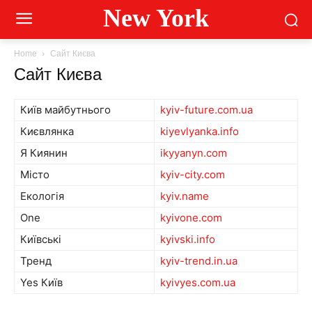
New York
Home
Сайт Києва
Сайт Києва
Київ майбутнього
kyiv-future.com.ua
Києвлянка
kiyevlyanka.info
Я Киянин
ikyyanyn.com
Місто
kyiv-city.com
Екологія
kyiv.name
One
kyivone.com
Київські
kyivski.info
Тренд
kyiv-trend.in.ua
Yes Київ
kyivyes.com.ua