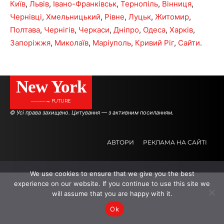
Київ
,
Львів
,
Івано-Франківськ
,
Тернопіль
,
Вінниця
,
Чернівці
,
Хмельницький
,
Рівне
,
Луцьк
,
Житомир
,
Полтава
,
Чернігів
,
Черкаси
,
Дніпро
,
Одеса
,
Харків
,
Запоріжжя
,
Миколаїв
,
Маріуполь
,
Кривий Ріг
,
Сайти
.
New York
———→ FUTURE
© Усі права захищено. Цитування — з активним посиланням.
АВТОРИ
РЕКЛАМА НА САЙТІ
We use cookies to ensure that we give you the best
.
.
.
experience on our website. If you continue to use this site we
will assume that you are happy with it.
Ok