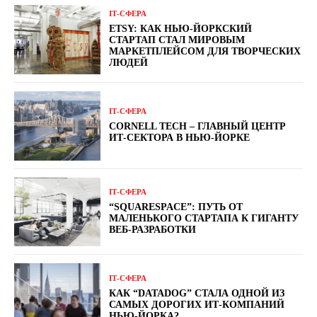
ІТ-СФЕРА
ETSY: КАК НЬЮ-ЙОРКСКИЙ
СТАРТАП СТАЛ МИРОВЫМ
МАРКЕТПЛЕЙСОМ ДЛЯ ТВОРЧЕСКИХ
ЛЮДЕЙ
ІТ-СФЕРА
CORNELL TECH – ГЛАВНЫЙ ЦЕНТР
ИТ-СЕКТОРА В НЬЮ-ЙОРКЕ
ІТ-СФЕРА
“SQUARESPACE”: ПУТЬ ОТ
МАЛЕНЬКОГО СТАРТАПА К ГИГАНТУ
ВЕБ-РАЗРАБОТКИ
ІТ-СФЕРА
КАК “DATADOG” СТАЛА ОДНОЙ ИЗ
САМЫХ ДОРОГИХ ИТ-КОМПАНИЙ
НЬЮ-ЙОРКА?