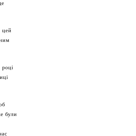
ще
а цей
вним
 році
иці
об
же були
час