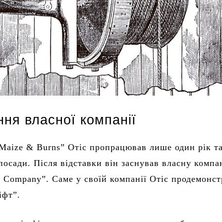
ня власної компанії
Maize & Burns” Отіс пропрацював лише один рік т
 посади. Після відставки він заснував власну компа
or Company”. Саме у своїй компанії Отіс продемонс
іфт”.