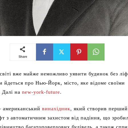
Share
світі вже майже неможливо уявити будинок без ліф
и йдеться про Нью-Йорк, місто, яке відоме своїми
 Далі на
new-york-future
.
— американський
винахідник
, який створив перший
фт з автоматичним захистом від падіння, що зроби
івництво багатоповерхових будівель, а також спр