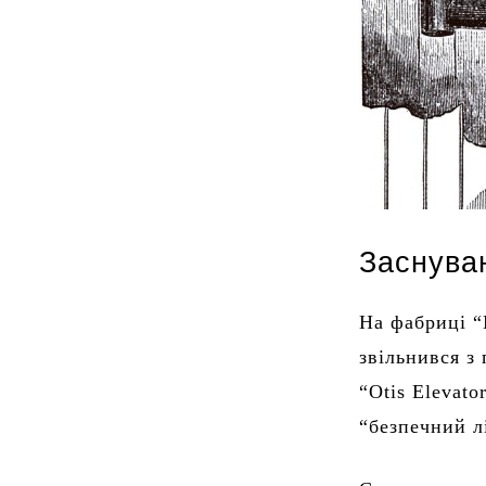
Заснуван
На фабриці “
звільнився з
“Otis Elevat
“безпечний л