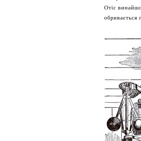
Отіс винайшо
обривається 