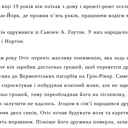
 віці 19 років він поїхав з дому і врешті-решт осел
ью-Йорк, де прожив п’ять років, працюючи водієм 
він одружився зі Сьюзен А. Гоутон. У них народило
з і Нортон.
 ж року Отіс переніс жахливу пневмонію, яка ледь 
але він заробив достатньо грошей, щоб перевезти 
 сина до Вермонтських пагорбів на Грін-Рівер. Саме
с спроєктував і побудував власний млин, але не за
ньо грошей, тому переобладнав його на лісопилку, 
в залучити не вдалось. Згодом в сімʼї народився др
ючи двох синів, Отіс почав будувати вози та карети
ить вправним. Пізніше його дружина померла, за