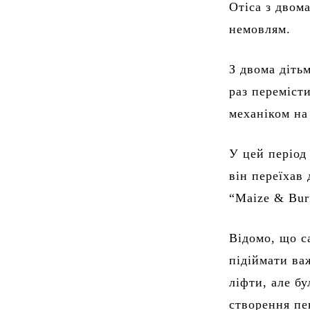
Отіса з двом
немовлям.
З двома діть
раз переміст
механіком на
У цей період
він переїхав
“Maize & Bur
Відомо, що с
підіймати ва
ліфти, але бу
створення пе