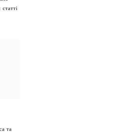
 статті
са та