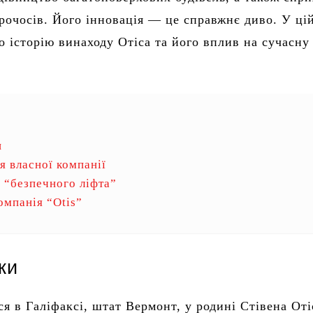
рочосів. Його інновація — це справжнє диво. У цій
о історію винаходу Отіса та його вплив на сучасну
и
я власної компанії
 “безпечного ліфта”
омпанія “Otis”
ки
ся в Галіфаксі, штат Вермонт, у родині Стівена Оті