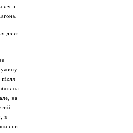
ився в
вагона.
ся двоє
не
дружину
 після
робив на
але, на
угий
, в
лишивши