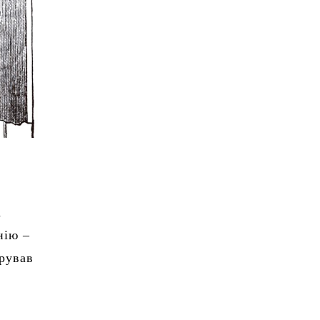
а
нію –
трував