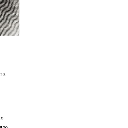
та,
ло
ияло