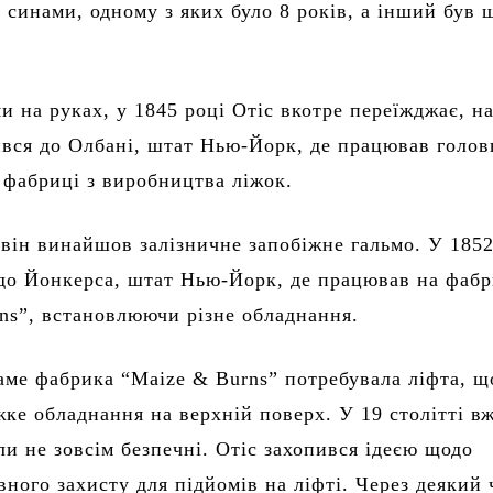
а синами, одному з яких було 8 років, а інший був 
ми на руках, у 1845 році Отіс вкотре переїжджає, н
ився до Олбані, штат Нью-Йорк, де працював голо
 фабриці з виробництва ліжок.
 він винайшов залізничне запобіжне гальмо. У 1852
 до Йонкерса, штат Нью-Йорк, де працював на фабр
ns”, встановлюючи різне обладнання.
аме фабрика “Maize & Burns” потребувала ліфта, щ
жке обладнання на верхній поверх. У 19 столітті в
ли не зовсім безпечні. Отіс захопився ідеєю щодо
вного захисту для підйомів на ліфті. Через деякий 