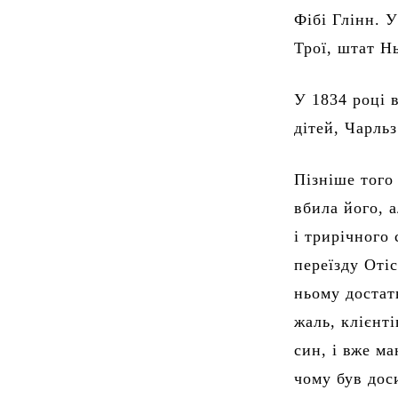
Фібі Глінн. У
Трої, штат Н
У 1834 році 
дітей, Чарль
Пізніше того
вбила його, 
і трирічного
переїзду Оті
ньому достат
жаль, клієнті
син, і вже ма
чому був дос