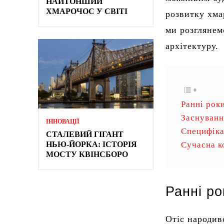
НАЙТОНШИЙ
ХМАРОЧОС У СВІТІ
розвитку хма
ми розглянем
архітектуру.
Ранні рок
Заснуванн
ІННОВАЦІЇ
Специфіка
СТАЛЕВИЙ ГІГАНТ
НЬЮ-ЙОРКА: ІСТОРІЯ
Сучасна к
МОСТУ КВІНСБОРО
Ранні ро
Отіс народив