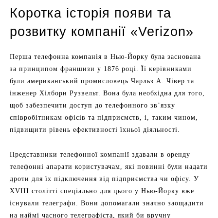
Коротка історія появи та
розвитку компанії «Verizon»
Перша телефонна компанія в Нью-Йорку була заснована
за принципом франшизи у 1876 році. Її керівниками
були американський промисловець Чарльз А. Чівер та
інженер Хілборн Рузвельт. Вона була необхідна для того,
щоб забезпечити доступ до телефонного зв’язку
співробітникам офісів та підприємств, і, таким чином,
підвищити рівень ефективності їхньої діяльності.
Представники телефонної компанії здавали в оренду
телефонні апарати користувачам, які повинні були надати
дроти для їх підключення від підприємства чи офісу. У
XVIII столітті спеціально для цього у Нью-Йорку вже
існували телеграфи. Вони допомагали значно заощадити
на наймі часного телеграфіста, який би вручну