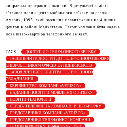
виправила програмні помилки. В результаті в місті
з’явився новий центр мобільного зв’язку на авеню
Америк, 1095, який зменшив навантаження на 4 інших
центри в районі Манхеттена. Також компанії була надана
нова штаб-квартира телефонного зв’язку.
TAGS:
ДОСТУП ДО ТЕЛЕФОННОГО ЗВ'ЯЗКУ
ЗАБЕЗПЕЧИТИ ДОСТУП ДО ТЕЛЕФОННОГО ЗВ'ЯЗКУ
СПІВРОБІТНИКАМ ОФІСІВ ТА ПІДПРИЄМСТВ
ЗАВОД ДЛЯ ВИРОБНИЦТВА ТЕЛЕФОННОГО
ОБЛАДНАННЯ.
КЕРІВНИЦТВО КОМПАНІЇ «VERIZON»
НАДАННЯ ПОСЛУГИ МОБІЛЬНОГО ЗВ'ЯЗКУ
НОВІТНІ ТЕХНОЛОГІЇ
ПЕРША ТЕЛЕФОННА КОМПАНІЯ В НЬЮ-ЙОРКУ
ПРЕДСТАВНИКИ КОМПАНІЇ «VERIZON»
ПРЕДСТАВНИКИ ТЕЛЕФОННОЇ КОМПАНІЇ
ТЕМПИ РОЗВИТКУ ІНФРАСТРУКТУРИ