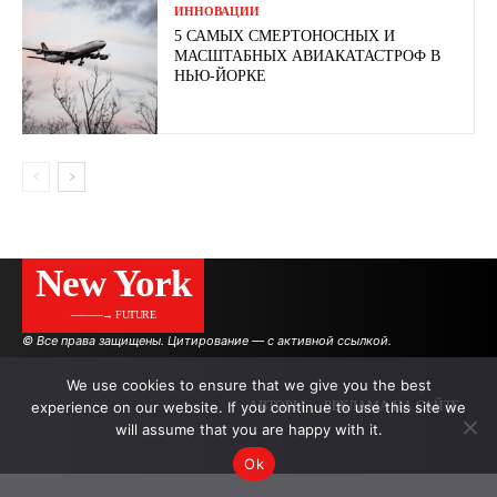
ИННОВАЦИИ
5 САМЫХ СМЕРТОНОСНЫХ И
МАСШТАБНЫХ АВИАКАТАСТРОФ В
НЬЮ-ЙОРКЕ
New York
———→ FUTURE
© Все права защищены. Цитирование — с активной ссылкой.
We use cookies to ensure that we give you the best
experience on our website. If you continue to use this site we
АВТОРЫ
РЕКЛАМА НА САЙТЕ
will assume that you are happy with it.
Ok
.
.
.