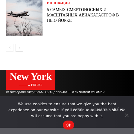
ИННОВАЦИИ
5 САМЫХ СМЕРТОНОСНЫХ И
МАСШТАБНЫХ АВИАКАТАСТРОФ В
НЬЮ-ЙОРКЕ
New York
———→ FUTURE
© Все права защищены. Цитирование — с активной ссылкой.
We use cookies to ensure that we give you the best
experience on our website. If you continue to use this site we
АВТОРЫ
РЕКЛАМА НА САЙТЕ
will assume that you are happy with it.
Ok
.
.
.