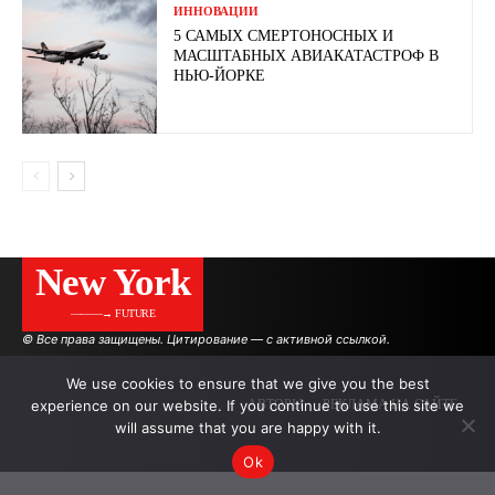
ИННОВАЦИИ
5 САМЫХ СМЕРТОНОСНЫХ И
МАСШТАБНЫХ АВИАКАТАСТРОФ В
НЬЮ-ЙОРКЕ
New York
———→ FUTURE
© Все права защищены. Цитирование — с активной ссылкой.
We use cookies to ensure that we give you the best
experience on our website. If you continue to use this site we
АВТОРЫ
РЕКЛАМА НА САЙТЕ
will assume that you are happy with it.
Ok
.
.
.