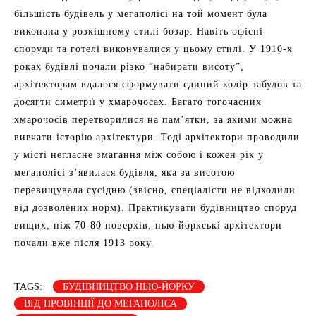
більшість будівель у мегаполісі на той момент була
виконана у розкішному стилі бозар. Навіть офісні
споруди та готелі виконувалися у цьому стилі. У 1910-х
роках будівлі почали різко “набирати висоту”,
архітекторам вдалося сформувати єдиний колір забудов та
досягти симетрії у хмарочосах. Багато тогочасних
хмарочосів перетворилися на пам’ятки, за якими можна
вивчати історію архітектури. Тоді архітектори проводили
у місті негласне змагання між собою і кожен рік у
мегаполісі з’явилася будівля, яка за висотою
перевищувала сусідню (звісно, спеціалісти не відходили
від дозволених норм). Практикувати будівництво споруд
вищих, ніж 70-80 поверхів, нью-йоркські архітектори
почали вже після 1913 року.
TAGS:
БУДІВНИЦТВО НЬЮ-ЙОРКУ
ВІД ПРОВІНЦІЇ ДО МЕГАПОЛІСА