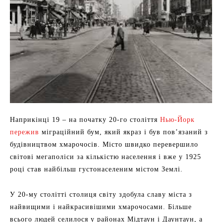
Наприкінці 19 – на початку 20-го століття
Нью-Йорк
пережив
міграційний бум, який якраз і був пов’язаний з
будівництвом хмарочосів. Місто швидко перевершило
світові мегаполіси за кількістю населення і вже у 1925
році став найбільш густонаселеним містом Землі.
У 20-му столітті столиця світу здобула славу міста з
найвищими і найкрасивішими хмарочосами. Більше
всього людей селилося у районах Мідтаун і Даунтаун, а