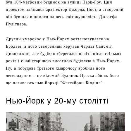
був 104-метровий будинок на вулиці Парк-Роу. Цим
проектом займався архітектор Джордж Пост, а створений
він був для відомого на весь світ журналіста Джозефа
Пулітцера.
Другий хмарочос у Нью-Йорку розташовувався на
Бродвеї, а його створенням керував Чарльз Сайсміт.
Дивовижно, але будівля збереглася навіть після стількох
років і є найстарішою висотною будівлею в Нью-Йорку.
Ну, а побудова третього хмарочосу зробила його
легендарним – це відомий Будинок-Праска або як його
ще називають нью-йоркці “Флетайрон-Білдінг”.
Нью-Йорк у 20-му столітті