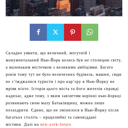
Складно уявити, що величний, могутній і
монументальний Нью-Йорк колись був не столицею світу,
а маленьким містечком з великими амбіціями. Багато
років тому тут не було величезних будівель, машин, сюди
не з’їжджалися туристи і про кар’єру в Нью-Йорку не
мріяв ніхто. Історія цього міста та його жителів справді
надихає, адже тому, з яким завзяттям корінні нью-йоркці
розвивають свою малу Батьківщину, можна лише
позаздрити. Єдине, що не змінилося в Нью-Йорку після
багатьох століть – працелюбні та самовіддані
містяни. Далі на
new-york-future
.