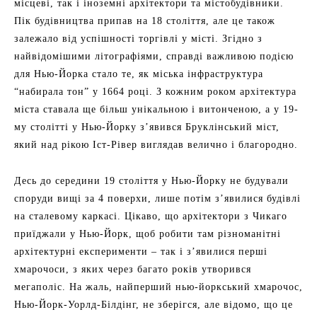
місцеві, так і іноземні архітектори та містобудівники.
Пік будівництва припав на 18 століття, але це також
залежало від успішності торгівлі у місті. Згідно з
найвідомішими літографіями, справді важливою подією
для Нью-Йорка стало те, як міська інфраструктура
“набирала тон” у 1664 році. З кожним роком архітектура
міста ставала ще більш унікальною і витонченою, а у 19-
му столітті у Нью-Йорку з’явився Бруклінський міст,
який над рікою Іст-Рівер виглядав велично і благородно.
Десь до середини 19 століття у Нью-Йорку не будували
споруди вищі за 4 поверхи, лише потім з’явилися будівлі
на сталевому каркасі. Цікаво, що архітектори з Чикаго
приїджали у Нью-Йорк, щоб робити там різноманітні
архітектурні експерименти – так і з’явилися перші
хмарочоси, з яких через багато років утворився
мегаполіс. На жаль, найперший нью-йоркський хмарочос,
Нью-Йорк-Уорлд-Білдінг, не зберігся, але відомо, що це