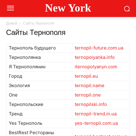
New York
Домой
Сайты Тернополя
Сайты Тернополя
Тернополь будущего
ternopil-future.com.ua
Тернополянка
ternopolyanka.info
Я Тернополянин
iternopolyanyn.com
Город
ternopil.eu
Экология
ternopil.name
One
ternopil.one
Тернопольские
ternopilski.info
Тренд
ternopil-trend.in.ua
Yes Тернополь
yes-ternopil.com.ua
BestRest Рестораны