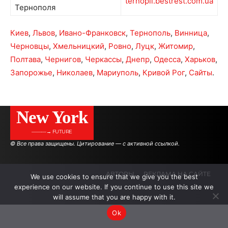
ternopil.bestrest.com.ua
Тернополя
Киев
,
Львов
,
Ивано-Франковск
,
Тернополь
,
Винница
,
Черновцы
,
Хмельницкий
,
Ровно
,
Луцк
,
Житомир
,
Полтава
,
Чернигов
,
Черкассы
,
Днепр
,
Одесса
,
Харьков
,
Запорожье
,
Николаев
,
Мариуполь
,
Кривой Рог
,
Сайты
.
New York
———→ FUTURE
© Все права защищены. Цитирование — с активной ссылкой.
АВТОРЫ
РЕКЛАМА НА САЙТЕ
We use cookies to ensure that we give you the best
experience on our website. If you continue to use this site we
will assume that you are happy with it.
.
.
.
Ok