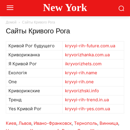
New York
Домой
Сайты Кривого Рога
Сайты Кривого Рога
Кривой Рог будущего
kryvyi-rih-future.com.ua
Криворижанка
kryvorizhanka.com.ua
Я Кривой Рог
ikryvorizhets.com
Екологія
kryvyi-rih.name
One
kryvyi-rih.one
Криворижские
kryvorizhski.info
Тренд
kryvyi-rih-trend.in.ua
Yes Кривой Рог
kryvyi-rih-yes.com.ua
Киев
,
Львов
,
Ивано-Франковск
,
Тернополь
,
Винница
,