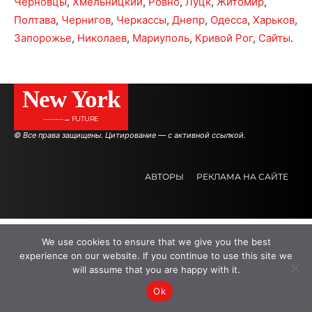
Черновцы
,
Хмельницкий
,
Ровно
,
Луцк
,
Житомир
,
Полтава
,
Чернигов
,
Черкассы
,
Днепр
,
Одесса
,
Харьков
,
Запорожье
,
Николаев
,
Мариуполь
,
Кривой Рог
,
Сайты
.
New York
———→ FUTURE
© Все права защищены. Цитирование — с активной ссылкой.
АВТОРЫ
РЕКЛАМА НА САЙТЕ
.
.
.
We use cookies to ensure that we give you the best
experience on our website. If you continue to use this site we
will assume that you are happy with it.
Ok