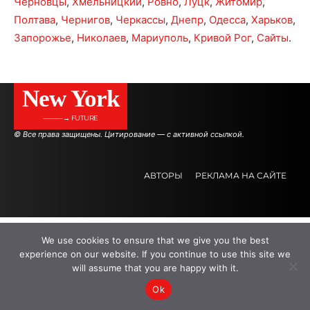
Черновцы
,
Хмельницкий
,
Ровно
,
Луцк
,
Житомир
,
Полтава
,
Чернигов
,
Черкассы
,
Днепр
,
Одесса
,
Харьков
,
Запорожье
,
Николаев
,
Мариуполь
,
Кривой Рог
,
Сайты
.
New York
———→ FUTURE
© Все права защищены. Цитирование — с активной ссылкой.
АВТОРЫ
РЕКЛАМА НА САЙТЕ
.
.
.
We use cookies to ensure that we give you the best
experience on our website. If you continue to use this site we
will assume that you are happy with it.
Ok