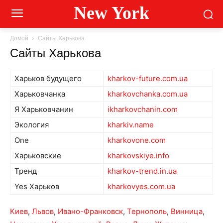
New York
Домой
Сайты Харькова
Сайты Харькова
Харьков будущего
kharkov-future.com.ua
Харьковчанка
kharkovchanka.com.ua
Я Харьковчанин
ikharkovchanin.com
Экология
kharkiv.name
One
kharkovone.com
Харьковские
kharkovskiye.info
Тренд
kharkov-trend.in.ua
Yes Харьков
kharkovyes.com.ua
Киев
,
Львов
,
Ивано-Франковск
,
Тернополь
,
Винница
,