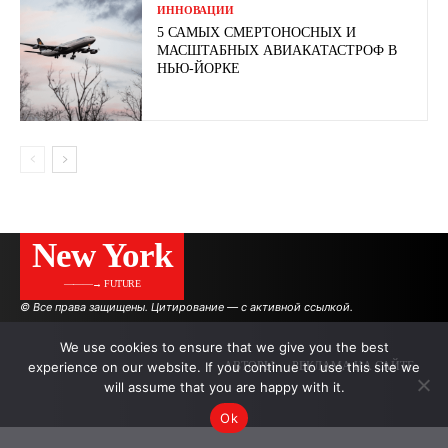
ИННОВАЦИИ
5 САМЫХ СМЕРТОНОСНЫХ И
МАСШТАБНЫХ АВИАКАТАСТРОФ В
НЬЮ-ЙОРКЕ
New York
———→ FUTURE
© Все права защищены. Цитирование — с активной ссылкой.
We use cookies to ensure that we give you the best
experience on our website. If you continue to use this site we
АВТОРЫ
РЕКЛАМА НА САЙТЕ
will assume that you are happy with it.
Ok
.
.
.