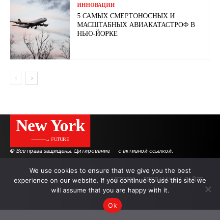
ИННОВАЦИИ
5 САМЫХ СМЕРТОНОСНЫХ И
МАСШТАБНЫХ АВИАКАТАСТРОФ В
НЬЮ-ЙОРКЕ
New York
———→ FUTURE
© Все права защищены. Цитирование — с активной ссылкой.
We use cookies to ensure that we give you the best
experience on our website. If you continue to use this site we
АВТОРЫ
РЕКЛАМА НА САЙТЕ
will assume that you are happy with it.
Ok
.
.
.