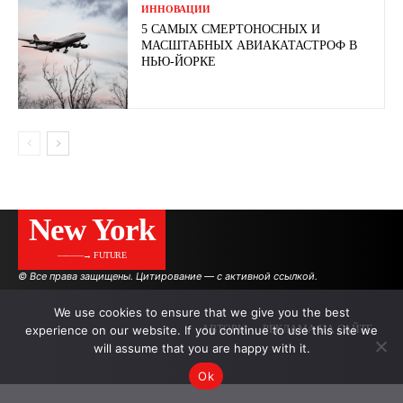
ИННОВАЦИИ
5 САМЫХ СМЕРТОНОСНЫХ И
МАСШТАБНЫХ АВИАКАТАСТРОФ В
НЬЮ-ЙОРКЕ
New York
———→ FUTURE
© Все права защищены. Цитирование — с активной ссылкой.
We use cookies to ensure that we give you the best
experience on our website. If you continue to use this site we
АВТОРЫ
РЕКЛАМА НА САЙТЕ
will assume that you are happy with it.
Ok
.
.
.