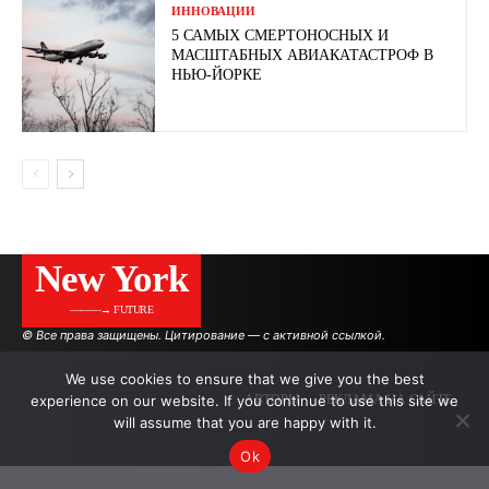
ИННОВАЦИИ
5 САМЫХ СМЕРТОНОСНЫХ И
МАСШТАБНЫХ АВИАКАТАСТРОФ В
НЬЮ-ЙОРКЕ
New York
———→ FUTURE
© Все права защищены. Цитирование — с активной ссылкой.
We use cookies to ensure that we give you the best
experience on our website. If you continue to use this site we
АВТОРЫ
РЕКЛАМА НА САЙТЕ
will assume that you are happy with it.
Ok
.
.
.