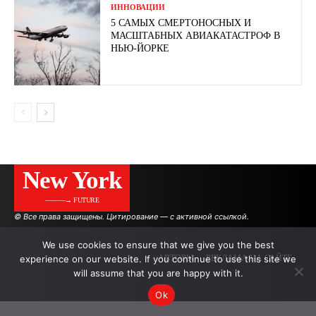
ИННОВАЦИИ
5 САМЫХ СМЕРТОНОСНЫХ И
МАСШТАБНЫХ АВИАКАТАСТРОФ В
НЬЮ-ЙОРКЕ
New York
———→ FUTURE
© Все права защищены. Цитирование — с активной ссылкой.
We use cookies to ensure that we give you the best
experience on our website. If you continue to use this site we
АВТОРЫ
РЕКЛАМА НА САЙТЕ
will assume that you are happy with it.
Ok
.
.
.