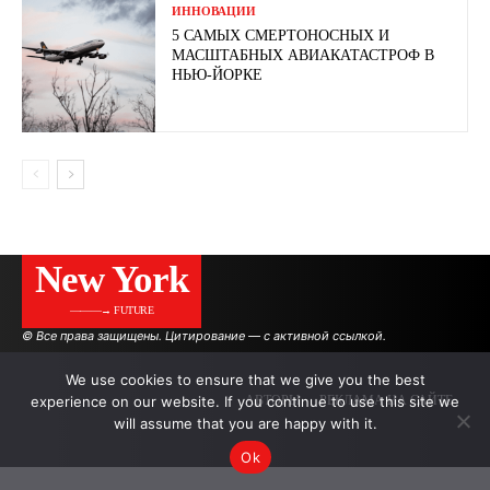
ИННОВАЦИИ
5 САМЫХ СМЕРТОНОСНЫХ И
МАСШТАБНЫХ АВИАКАТАСТРОФ В
НЬЮ-ЙОРКЕ
New York
———→ FUTURE
© Все права защищены. Цитирование — с активной ссылкой.
We use cookies to ensure that we give you the best
experience on our website. If you continue to use this site we
АВТОРЫ
РЕКЛАМА НА САЙТЕ
will assume that you are happy with it.
Ok
.
.
.