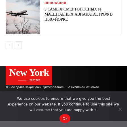
ИННОВАЦИИ
5 САМЫХ СМЕРТОНОСНЫХ И
МАСШТАБНЫХ АВИАКАТАСТРОФ В
НЬЮ-ЙОРКЕ
New York
———→ FUTURE
© Все права защищены. Цитирование — с активной ссылкой.
We use cookies to ensure that we give you the best
experience on our website. If you continue to use this site we
АВТОРЫ
РЕКЛАМА НА САЙТЕ
will assume that you are happy with it.
Ok
.
.
.