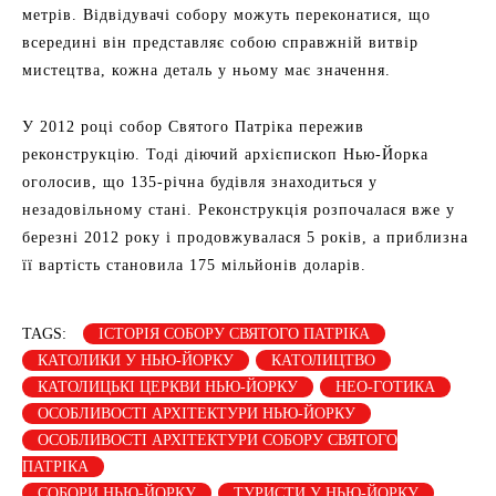
метрів. Відвідувачі собору можуть переконатися, що
всередині він представляє собою справжній витвір
мистецтва, кожна деталь у ньому має значення.
У 2012 році собор Святого Патріка пережив
реконструкцію. Тоді діючий архієпископ Нью-Йорка
оголосив, що 135-річна будівля знаходиться у
незадовільному стані. Реконструкція розпочалася вже у
березні 2012 року і продовжувалася 5 років, а приблизна
її вартість становила 175 мільйонів доларів.
TAGS:
ІСТОРІЯ СОБОРУ СВЯТОГО ПАТРІКА
КАТОЛИКИ У НЬЮ-ЙОРКУ
КАТОЛИЦТВО
КАТОЛИЦЬКІ ЦЕРКВИ НЬЮ-ЙОРКУ
НЕО-ГОТИКА
ОСОБЛИВОСТІ АРХІТЕКТУРИ НЬЮ-ЙОРКУ
ОСОБЛИВОСТІ АРХІТЕКТУРИ СОБОРУ СВЯТОГО
ПАТРІКА
СОБОРИ НЬЮ-ЙОРКУ
ТУРИСТИ У НЬЮ-ЙОРКУ