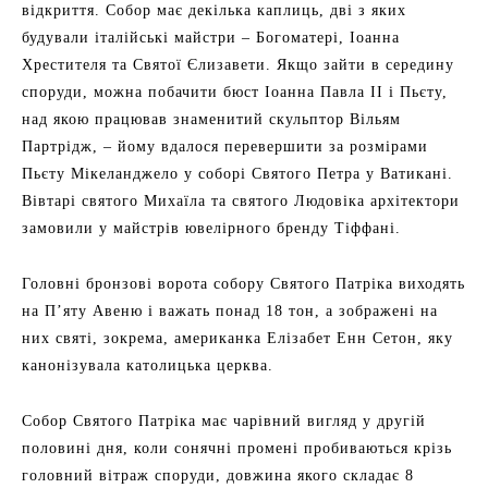
відкриття. Собор має декілька каплиць, дві з яких
будували італійські майстри – Богоматері, Іоанна
Хрестителя та Святої Єлизавети. Якщо зайти в середину
споруди, можна побачити бюст Іоанна Павла II і Пьєту,
над якою працював знаменитий скульптор Вільям
Партрідж, – йому вдалося перевершити за розмірами
Пьєту Мікеланджело у соборі Святого Петра у Ватикані.
Вівтарі святого Михаїла та святого Людовіка архітектори
замовили у майстрів ювелірного бренду Тіффані.
Головні бронзові ворота собору Святого Патріка виходять
на П’яту Авеню і важать понад 18 тон, а зображені на
них святі, зокрема, американка Елізабет Енн Сетон, яку
канонізувала католицька церква.
Собор Святого Патріка має чарівний вигляд у другій
половині дня, коли сонячні промені пробиваються крізь
головний вітраж споруди, довжина якого складає 8