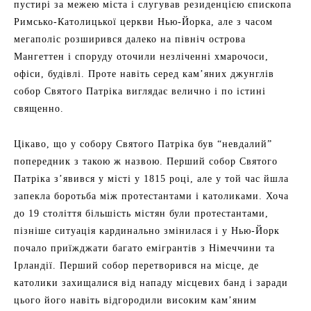
пустирі за межею міста і слугував резиденцією єпископа
Римсько-Католицької церкви Нью-Йорка, але з часом
мегаполіс розширився далеко на північ острова
Мангеттен і споруду оточили незліченні хмарочоси,
офіси, будівлі. Проте навіть серед кам’яних джунглів
собор Святого Патріка виглядає велично і по істині
священно.
Цікаво, що у собору Святого Патріка був “невдалий”
попередник з такою ж назвою. Перший собор Святого
Патріка з’явився у місті у 1815 році, але у той час йшла
запекла боротьба між протестантами і католиками. Хоча
до 19 століття більшість містян були протестантами,
пізніше ситуація кардинально змінилася і у Нью-Йорк
почало приїжджати багато емігрантів з Німеччини та
Ірландії. Перший собор перетворився на місце, де
католики захищалися від нападу місцевих банд і заради
цього його навіть відгородили високим кам’яним