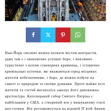
Нью-Йорк сміливо можна назвати містом контрастів,
адже там є і економічно успішні боро, і виключно
туристичні з купою сувенірних крамниць, і історично
кримінальні куточки, які вважаються серед місцевих
жителів небезпечними, і боро, де можна побути на
самоті із природою та своїми думками. Проте майже всіх
жителів та гостей мегаполіса закохує його дивовижна
архітектура. Католицький собор Святого Патріка є
найбільшим у США, а створений він у вишуканому стилі
нео-готики. Він розташовується на відомій П’ятій Авеню