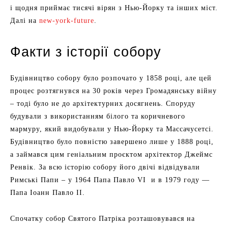
і щодня приймає тисячі вірян з Нью-Йорку та інших міст.
Далі на
new-york-future
.
Факти з історії собору
Будівництво собору було розпочато у 1858 році, але цей
процес розтягнувся на 30 років через Громадянську війну
– тоді було не до архітектурних досягнень. Споруду
будували з використанням білого та коричневого
мармуру, який видобували у Нью-Йорку та Массачусетсі.
Будівництво було повністю завершено лише у 1888 році,
а займався цим геніальним проєктом архітектор Джеймс
Ренвік. За всю історію собору його двічі відвідували
Римські Папи – у 1964 Папа Павло VI и в 1979 году —
Папа Іоанн Павло II.
Спочатку собор Святого Патріка розташовувався на