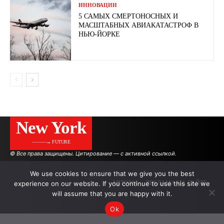
ИННОВАЦИИ
5 САМЫХ СМЕРТОНОСНЫХ И
МАСШТАБНЫХ АВИАКАТАСТРОФ В
НЬЮ-ЙОРКЕ
New York
———→ FUTURE
© Все права защищены. Цитирование — с активной ссылкой.
We use cookies to ensure that we give you the best
experience on our website. If you continue to use this site we
АВТОРЫ
РЕКЛАМА НА САЙТЕ
will assume that you are happy with it.
Ok
.
.
.