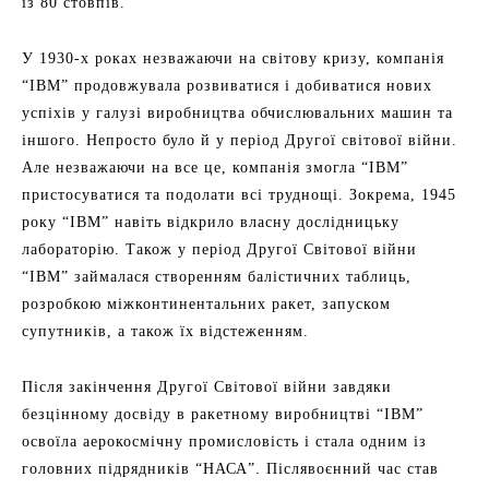
із 80 стовпів.
У 1930-х роках незважаючи на світову кризу, компанія
“IBM” продовжувала розвиватися і добиватися нових
успіхів у галузі виробництва обчислювальних машин та
іншого. Непросто було й у період Другої світової війни.
Але незважаючи на все це, компанія змогла “IBM”
пристосуватися та подолати всі труднощі. Зокрема, 1945
року “IBM” навіть відкрило власну дослідницьку
лабораторію. Також у період Другої Світової війни
“IBM” займалася створенням балістичних таблиць,
розробкою міжконтинентальних ракет, запуском
супутників, а також їх відстеженням.
Після закінчення Другої Світової війни завдяки
безцінному досвіду в ракетному виробництві “IBM”
освоїла аерокосмічну промисловість і стала одним із
головних підрядників “НАСА”. Післявоєнний час став