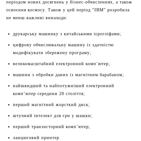
періодом нових досягнень у бізнес-обчисленнях, а також
освоєння космосу. Також у цей період “IBM” розробила
не менш важливі винаходи:
друкарську машинку з китайськими ієрогліфами;
цифрову обчислювальну машину із здатністю
модифікувати збережену програму;
великомасштабний електронний комп’ютер;
машини з обробки даних із магнітним барабаном;
найшвидший та найпотужніший електронний
комп’ютер середини 20 століття;
перший магнітний жорсткий диск;
штучний інтелект для гри у шашки;
перший транзисторний комп’ютер;
ланцюговий принтер.