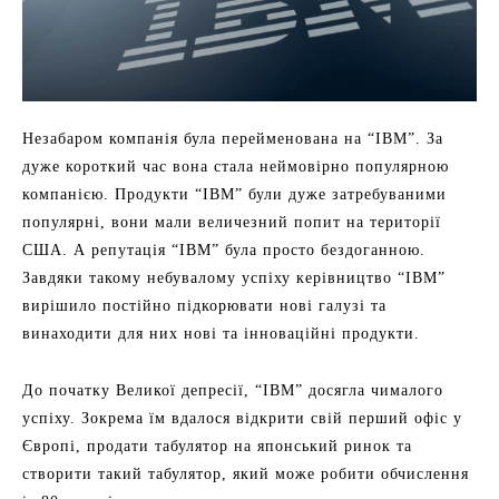
Незабаром компанія була перейменована на “IBM”. За
дуже короткий час вона стала неймовірно популярною
компанією. Продукти “IBM” були дуже затребуваними
популярні, вони мали величезний попит на території
США. А репутація “IBM” була просто бездоганною.
Завдяки такому небувалому успіху керівництво “IBM”
вирішило постійно підкорювати нові галузі та
винаходити для них нові та інноваційні продукти.
До початку Великої депресії, “IBM” досягла чималого
успіху. Зокрема їм вдалося відкрити свій перший офіс у
Європі, продати табулятор на японський ринок та
створити такий табулятор, який може робити обчислення