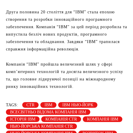
Друга половина 20 століття для “IBM” стала епохою
створення та розробки інноваційного програмного
забезпечення. Компанія “IBM” за цей період розробила та
випустила безліч нових продуктів, програмного
забезпечення та обладнання. Завдяки “IBM” трапилася
справжня інформаційна революція.
Компанія “IBM” пройшла величезний шлях у сфері
комп’ютерних технологій та досягла величезного успіху
та, що головне лідируючої позиції на міжнародному
ринку інноваційних технологій.
TAGS:
CTR
IBM
IBM НЬЮ-ЙОРК
ВСЕСВІТНЬО ВІДОМА КОМПАНІЯ IBM
ІСТОРІЯ IBM
КОМПАНІЯ CTR
КОМПАНІЯ IBM
НЬЮ-ЙОРСЬКА КОМПАНІЯ CTR