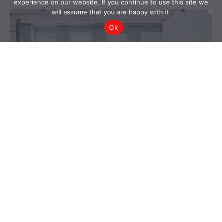
experience on our website. If you continue to use this site we
will assume that you are happy with it.
Ok