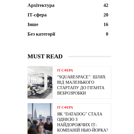
Архітектура
42
ІТ-сфера
20
Інше
16
Без категорії
0
MUST READ
ІТ-СФЕРА
“SQUARESPACE”: ШЛЯХ
ВІД МАЛЕНЬКОГО
СТАРТАПУ ДО ГІГАНТА
ВЕБРОЗРОБКИ
ІТ-СФЕРА
ЯК “DATADOG” СТАЛА
ОДНІЄЮ З
НАЙДОРОЖЧИХ ІТ-
КОМПАНІЙ НЬЮ-ЙОРКА?