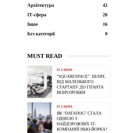
Архітектура
42
ІТ-сфера
20
Інше
16
Без категорії
0
MUST READ
ІТ-СФЕРА
“SQUARESPACE”: ШЛЯХ
ВІД МАЛЕНЬКОГО
СТАРТАПУ ДО ГІГАНТА
ВЕБРОЗРОБКИ
ІТ-СФЕРА
ЯК “DATADOG” СТАЛА
ОДНІЄЮ З
НАЙДОРОЖЧИХ ІТ-
КОМПАНІЙ НЬЮ-ЙОРКА?