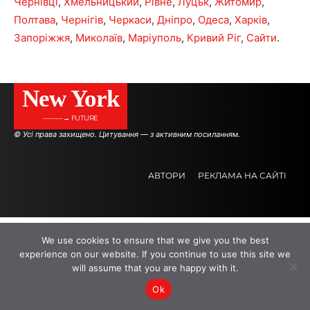
Чернівці
,
Хмельницький
,
Рівне
,
Луцьк
,
Житомир
,
Полтава
,
Чернігів
,
Черкаси
,
Дніпро
,
Одеса
,
Харків
,
Запоріжжя
,
Миколаїв
,
Маріуполь
,
Кривий Ріг
,
Сайти
.
New York
———→ FUTURE
© Усі права захищено. Цитування — з активним посиланням.
АВТОРИ
РЕКЛАМА НА САЙТІ
.
.
.
We use cookies to ensure that we give you the best
experience on our website. If you continue to use this site we
will assume that you are happy with it.
Ok