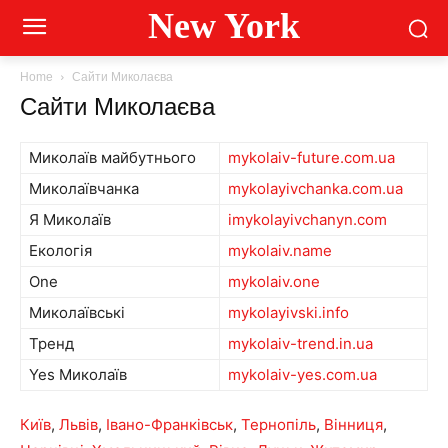
New York
Home
Сайти Миколаєва
Сайти Миколаєва
Миколаїв майбутнього
mykolaiv-future.com.ua
Миколаївчанка
mykolayivchanka.com.ua
Я Миколаїв
imykolayivchanyn.com
Екологія
mykolaiv.name
One
mykolaiv.one
Миколаївські
mykolayivski.info
Тренд
mykolaiv-trend.in.ua
Yes Миколаїв
mykolaiv-yes.com.ua
Київ
,
Львів
,
Івано-Франківськ
,
Тернопіль
,
Вінниця
,