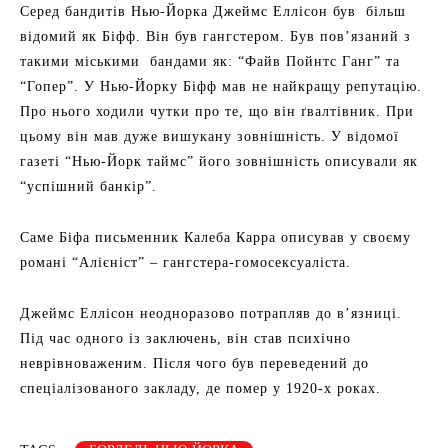
Серед бандитів Нью-Йорка Джеймс Еллісон був більш
відомий як Біфф. Він був гангстером. Був пов’язаний з
такими міськими бандами як: “Файв Пойнтс Ганг” та
“Гопер”. У Нью-Йорку Біфф мав не найкращу репутацію.
Про нього ходили чутки про те, що він ґвалтівник. При
цьому він мав дуже вишукану зовнішність. У відомої
газеті “Нью-Йорк таймс” його зовнішність описували як
“успішний банкір”.
Саме Біфа письменник Калеба Карра описував у своєму
романі “Алієніст” – гангстера-гомосексуаліста.
Джеймс Еллісон неодноразово потрапляв до в’язниці.
Під час одного із заключень, він став психічно
неврівноваженим. Після чого був переведений до
спеціалізованого закладу, де помер у 1920-х роках.