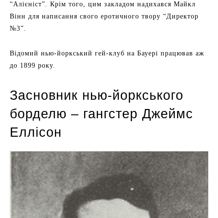
“Алієніст”. Крім того, цим закладом надихався Майкл
Вінн для написання свого еротичного твору “Директор
№3”.
Відомий нью-йоркський гей-клуб на Бауері працював аж
до 1899 року.
Засновник нью-йоркського
борделю – гангстер Джеймс
Еллісон