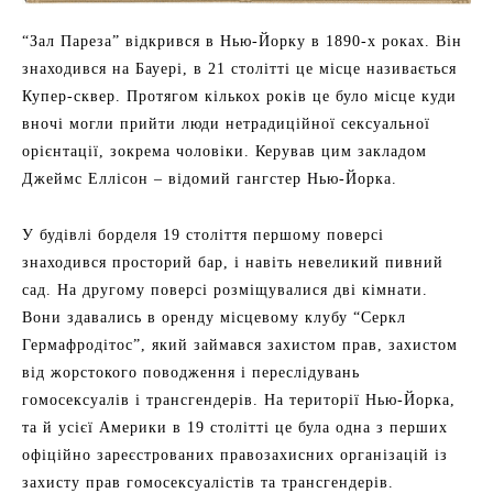
“Зал Пареза” відкрився в Нью-Йорку в 1890-х роках. Він
знаходився на Бауері, в 21 столітті це місце називається
Купер-сквер. Протягом кількох років це було місце куди
вночі могли прийти люди нетрадиційної сексуальної
орієнтації, зокрема чоловіки. Керував цим закладом
Джеймс Еллісон – відомий гангстер Нью-Йорка.
У будівлі борделя 19 століття першому поверсі
знаходився просторий бар, і навіть невеликий пивний
сад. На другому поверсі розміщувалися дві кімнати.
Вони здавались в оренду місцевому клубу “Серкл
Гермафродітос”, який займався захистом прав, захистом
від жорстокого поводження і переслідувань
гомосексуалів і трансгендерів. На території Нью-Йорка,
та й усієї Америки в 19 столітті це була одна з перших
офіційно зареєстрованих правозахисних організацій із
захисту прав гомосексуалістів та трансгендерів.