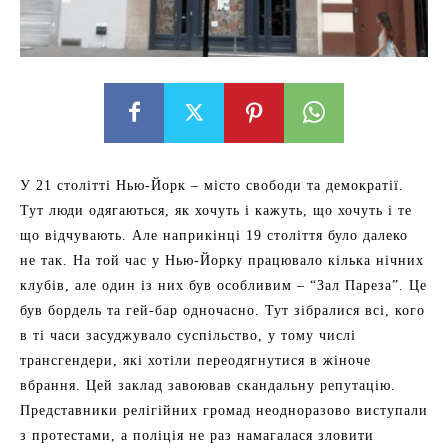
У 21 столітті Нью-Йорк – місто свободи та демократії.
Тут люди одягаються, як хочуть і кажуть, що хочуть і те
що відчувають. Але наприкінці 19 століття було далеко
не так. На той час у Нью-Йорку працювало кілька нічних
клубів, але один із них був особливим – “Зал Пареза”. Це
був бордель та гей-бар одночасно. Тут зібралися всі, кого
в ті часи засуджувало суспільство, у тому числі
трансгендери, які хотіли переодягнутися в жіноче
вбрання. Цей заклад завоював скандальну репутацію.
Представники релігійних громад неодноразово виступали
з протестами, а поліція не раз намагалася зловити