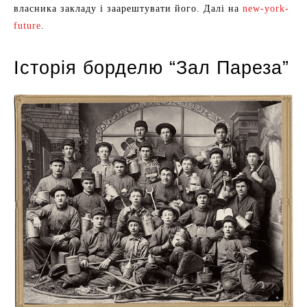
власника закладу і заарештувати його. Далі на
new-york-
future
.
Історія борделю “Зал Пареза”