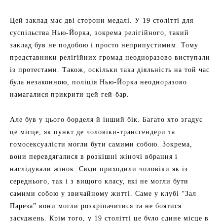
Цей заклад має дві сторони медалі. У 19 столітті для
суспільства Нью-Йорка, зокрема релігійного, такий
заклад був не подобою і просто неприпустимим. Тому
представники релігійних громад неодноразово виступали
із протестами. Також, оскільки така діяльність на той час
була незаконною, поліція Нью-Йорка неодноразово
намагалися прикрити цей гей-бар.
Але був у цього борделя й інший бік. Багато хто згадує
це місце, як пункт де чоловіки-трансгендери та
гомосексуалісти могли бути самими собою. Зокрема,
вони перевдягалися в розкішні жіночі вбрання і
наслідували жінок. Сюди приходили чоловіки як із
середнього, так і з вищого класу, які не могли бути
самими собою у звичайному житті. Саме у клубі “Зал
Пареза” вони могли розкріпачитися та не боятися
засуджень. Крім того, у 19 столітті це було єдине місце в