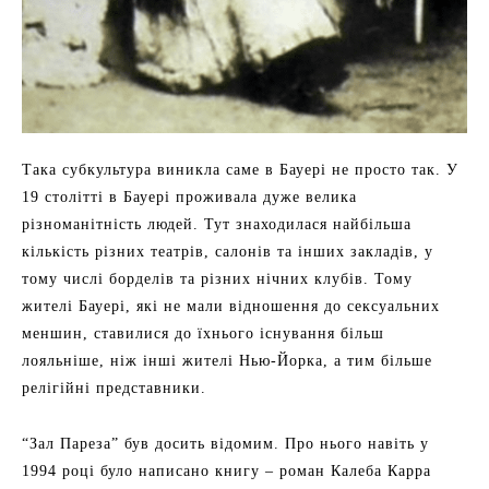
Така субкультура виникла саме в Бауері не просто так. У
19 столітті в Бауері проживала дуже велика
різноманітність людей. Тут знаходилася найбільша
кількість різних театрів, салонів та інших закладів, у
тому числі борделів та різних нічних клубів. Тому
жителі Бауері, які не мали відношення до сексуальних
меншин, ставилися до їхнього існування більш
лояльніше, ніж інші жителі Нью-Йорка, а тим більше
релігійні представники.
“Зал Пареза” був досить відомим. Про нього навіть у
1994 році було написано книгу – роман Калеба Карра