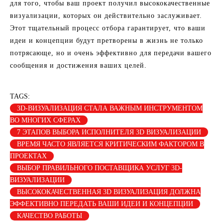
для того, чтобы ваш проект получил высококачественные
визуализации, которых он действительно заслуживает.
Этот тщательный процесс отбора гарантирует, что ваши
идеи и концепции будут претворены в жизнь не только
потрясающе, но и очень эффективно для передачи вашего
сообщения и достижения ваших целей.
TAGS:
3D-ВИЗУАЛИЗАЦИЯ СТАЛА ВАЖНЫМ ИНСТРУМЕНТОМ
ВО МНОГИХ СФЕРАХ
7 ЭТАПОВ ВЫБОРА ИСПОЛНИТЕЛЯ 3D ВИЗУАЛИЗАЦИИ
ВРЕМЯ ЧАСТО ЯВЛЯЕТСЯ КРИТИЧЕСКИМ ФАКТОРОМ В
ПРОЕКТАХ
ВЫБОР ПРАВИЛЬНОГО ПОСТАВЩИКА УСЛУГ 3D-
ВИЗУАЛИЗАЦИИ
ВЫСОКОКАЧЕСТВЕННАЯ 3D ВИЗУАЛИЗАЦИЯ ДОЛЖНА
ЭФФЕКТИВНО ПЕРЕДАТЬ ВАШИ ИДЕИ И КОНЦЕПЦИИ
КАЧЕСТВО РАБОТЫ