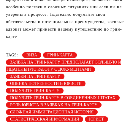
особенно полезен в сложных ситуациях или если вы не
уверены в процессе. Тщательно обдумайте свои
обстоятельства и потенциальные преимущества, которые
адвокат может принести вашему путешествию по грин-
карте.
TAGS:
ВИЗА
ГРИН-КАРТА
ЗАЯВКА НА ГРИН-КАРТУ ПРЕДПОЛАГАЕТ БОЛЬШУЮ И
ТЩАТЕЛЬНУЮ РАБОТУ С ДОКУМЕНТАМИ
ЗАЯВКИ НА ГРИН-КАРТУ
ОЦЕНКА ПОТРЕБНОСТИ В ЮРИСТЕ
ПОЛУЧИТЬ ГРИН-КАРТУ
ПОЛУЧИТЬ ГРИН-КАРТУ В СОЕДИНЕННЫХ ШТАТАХ
РОЛЬ ЮРИСТА В ЗАЯВКАХ НА ГРИН-КАРТУ
СЛОЖНАЯ ИММИГРАЦИОННАЯ ИСТОРИЯ
СТАТИСТИЧЕСКАЯ ИНФОРМАЦИЯ
ЮРИСТ